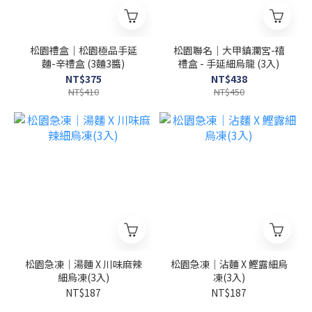
松園禮盒｜松園極品手延
松園聯名｜大甲鎮瀾宮-禧
麵-辛禮盒 (3麵3醬)
禮盒 - 手延細烏龍 (3入)
NT$375
NT$438
NT$410
NT$450
松園急凍｜湯麵 X 川味麻辣
松園急凍｜沾麵 X 鰹露細烏
細烏凍(3入)
凍(3入)
NT$187
NT$187