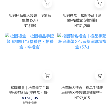
松園極品職人製麵｜冷凍烏
松園禮盒｜松園極品手延
龍麵 (5入)
麵-福禮盒 (9麵9醬)
NT$159
NT$1,200
松園禮盒｜松園極品手延
松園聯名禮盒｜極品手延細
麵-經典組合(櫻禮盒、柚禮
烏龍麵Ｘ帝旨懿滴雞精禮盒
盒、辛禮盒)
(5入)
NT$1,135
NT$2,015
NT$1,235