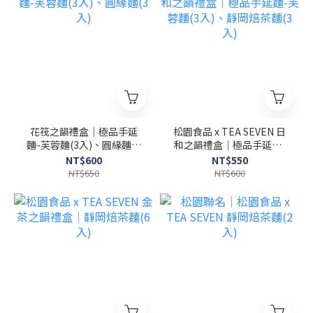
花筏之韻禮盒｜極品手延
松園食品 x TEA SEVEN 日
麵-芙蓉麵(3入)、圓緣麵(3
和之韻禮盒｜極品手延麵-
入)
芙蓉麵(3入)、靜岡焙茶麵
NT$600
NT$550
(3入)
NT$650
NT$600