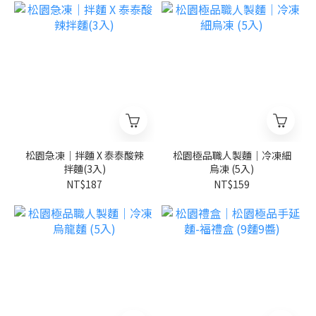
松園急凍｜拌麵 X 泰泰酸辣
松園極品職人製麵｜冷凍細
拌麵(3入)
烏凍 (5入)
NT$187
NT$159