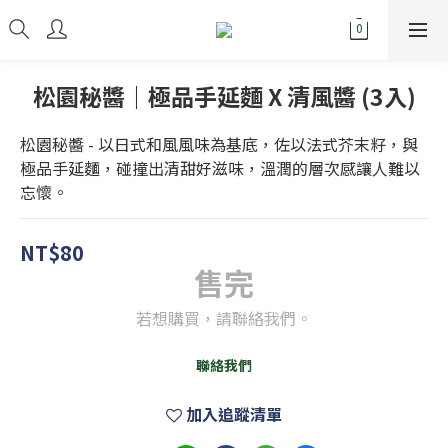
松園秘醬｜極品手延麵 X 清風醬 (3入)
松園秘醬 - 以日式和風風味為基底，佐以法式芥末籽，與
極品手延麵，碰撞出清甜好滋味，溫潤的層次感讓人難以
忘懷。
NT$80
售完
若想購買，請聯絡我們。
聯絡我們
加入追蹤清單