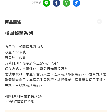
分享到
商品描述
松園秘醬系列
內容物：松園清風醬*3入
淨重：90公克
原產地：台灣
有效日期：標示於袋上(西元年/月/日)
保存方式：常溫保存，避免日光直接照射
過敏原資訊：本產品含有大豆、芝麻及其相關製品，不適合對其過
敏體質者食用；本產品生產製程，其設備或生產管線有使用蛋類、
魚類、甲殼類及其製品。
-醬料原料中含酒精成分-
-企業訂購歡迎洽詢-