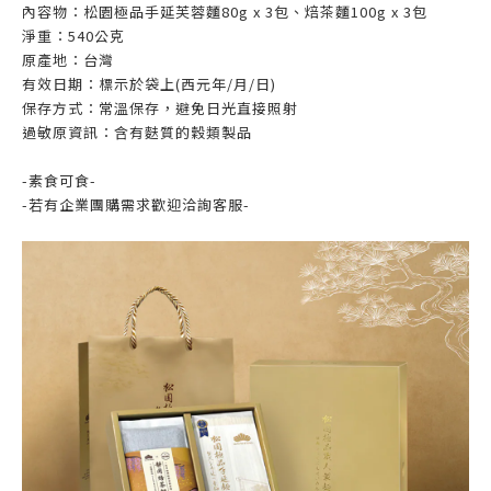
內容物：
松園極品手延芙蓉麵
80g x 3包
、焙茶麵
100g x 3包
淨重：540公克
原產地：台灣
有效日期：標示於袋上(西元年/月/日)
保存方式：常溫保存，避免日光直接照射
過敏原資訊：含有麩質的穀類製品
-素食可食-
-若有企業團購需求歡迎洽詢客服-