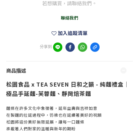
若想購買，請聯絡我們。
聯絡我們
加入追蹤清單
分享到
商品描述
松園食品 x TEA SEVEN 日和之韻 - 純麵禮盒｜
極品手延麵-芙蓉麵、靜岡焙茶麵
麵條在許多文化中象徵著，延年益壽與吉祥如意
在製麵的拉延過程中，彷彿也在延續著美好的祝願
松園將這份美好無限延展，讓每一口麵條
承載著人們對家的溫暖與新年的期盼