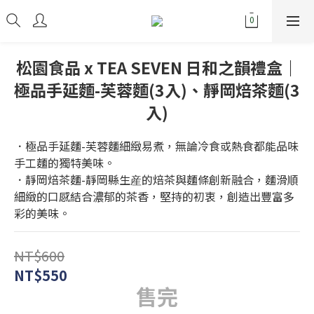
松園食品 x TEA SEVEN 日和之韻禮盒｜
極品手延麵-芙蓉麵(3入)、靜岡焙茶麵(3
入)
．極品手延麵-芙蓉麵細緻易煮，無論冷食或熱食都能品味
手工麵的獨特美味。
．靜岡焙茶麵-靜岡縣生産的焙茶與麵條創新融合，麵滑順
細緻的口感結合濃郁的茶香，堅持的初衷，創造出豐富多
彩的美味。
NT$600
NT$550
售完