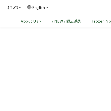
$
TWD
English
About Us
\ NEW / 麵皮系列
Frozen No